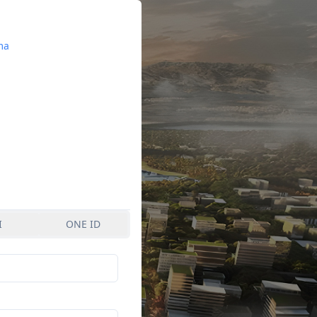
ma
I
ONE ID